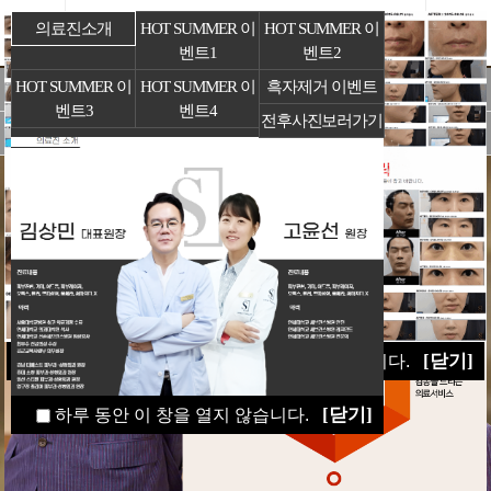
의료진소개
HOT SUMMER 이
HOT SUMMER 이
벤트1
벤트2
HOT SUMMER 이
HOT SUMMER 이
흑자제거 이벤트
연세S소개
피부질환
피부레이저
비만클리닉
벤트3
벤트4
전후사진보러가기
쁘띠클리닉
바디클리닉
울쎄라/써마지
커뮤니티
[닫기]
하루 동안 이 창을 열지 않습니다.
[닫기]
하루 동안 이 창을 열지 않습니다.
[닫기]
하루 동안 이 창을 열지 않습니다.