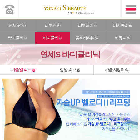
연세S소개
피부질환
피부레이저
비만클리닉
쁘띠클리닉
바디클리닉
울쎄라/써마지
커뮤니티
연세S 바디클리닉
가슴업 리프팅
힙업 리프팅
가슴지방이식
본문