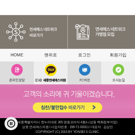
HOME
맨위로
로그인
회원가입
세종특별자치시 한누리대로 265 명동프라자 4층(나성동 백화점부지앞)
상호:연세에스의원 I 사업자번호 : 198-71-00011 I 대표자 : 김상민
COPYRIGHT (C) 2015 BY YONSEI S CLINIC.