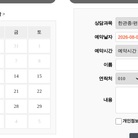
 >
상담과목
금
토
예약날자
31
1
예약시간
7
8
이름
14
15
연락처
21
22
내용
28
29
개인정보
4
5