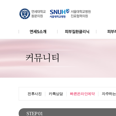
YONSEI S price2
쥐젖
탈모클리
비급여 진료비용안내
비립종/한관종
엑셀V레
리얼모델
레이저제
전후사진
카톡상담
빠른온라인예약
자주하는
STEP 01