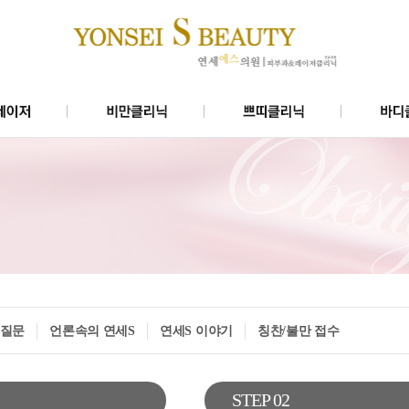
닉
미쿨
에스로즈(대)리프팅
이저
슬림비만4주프로그램
에스로즈(소)리프팅
모
벨로디2리프팅
물광주사
질문
언론속의 연세S
연세S 이야기
칭찬/불만 접수
STEP 02