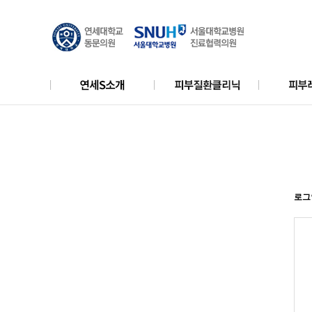
YONSEI S price2
쥐젖
탈모클리
비급여 진료비용안내
비립종/한관종
엑셀V레
리얼모델
레이저제
로그