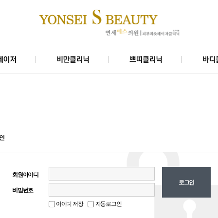
닉
미쿨
에스로즈(대)리프팅
이저
슬림비만4주프로그램
에스로즈(소)리프팅
모
벨로디2리프팅
물광주사
인
회원아이디
비밀번호
아이디 저장
자동로그인