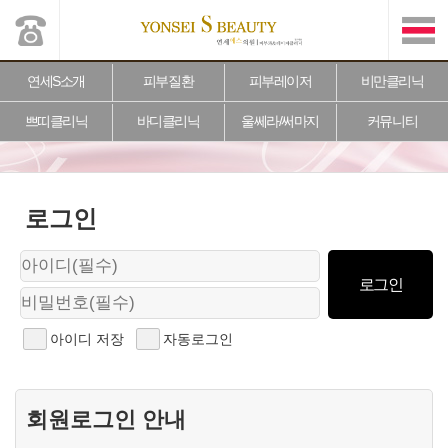
연세S소개
피부질환
피부레이저
비만클리닉
쁘띠클리닉
바디클리닉
울쎄라/써마지
커뮤니티
로그인
아이디 저장
자동로그인
회원로그인 안내