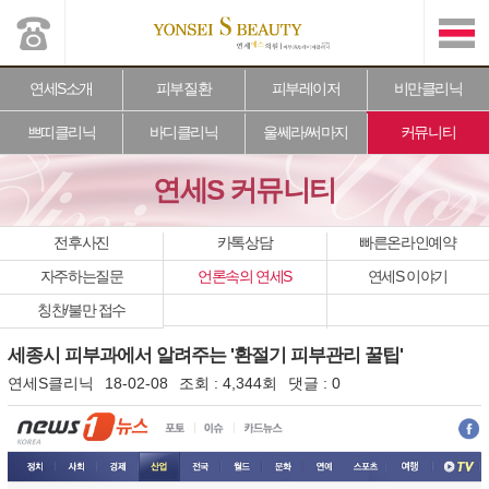
연세S소개
피부질환
피부레이저
비만클리닉
쁘띠클리닉
바디클리닉
울쎄라/써마지
커뮤니티
연세S 커뮤니티
전후사진
카톡상담
빠른온라인예약
자주하는질문
언론속의 연세S
연세S 이야기
칭찬/불만 접수
세종시 피부과에서 알려주는 '환절기 피부관리 꿀팁'
연세S클리닉
18-02-08
조회 :
4,344회
댓글 :
0
본문