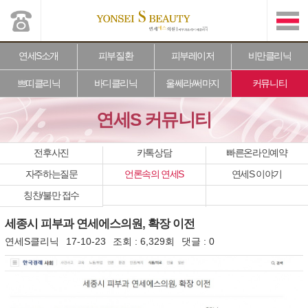
연세S소개
피부질환
피부레이저
비만클리닉
쁘띠클리닉
바디클리닉
울쎄라/써마지
커뮤니티
연세S 커뮤니티
전후사진
카톡상담
빠른온라인예약
자주하는질문
언론속의 연세S
연세S 이야기
칭찬/불만 접수
세종시 피부과 연세에스의원, 확장 이전
연세S클리닉
17-10-23
조회 :
6,329회
댓글 :
0
본문