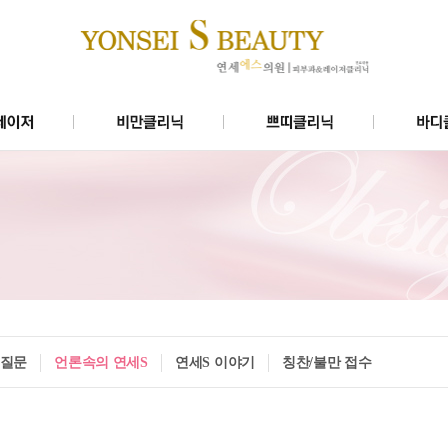
닉
미쿨
에스로즈(대)리프팅
이저
슬림비만4주프로그램
에스로즈(소)리프팅
모
벨로디2리프팅
물광주사
질문
언론속의 연세S
연세S 이야기
칭찬/불만 접수