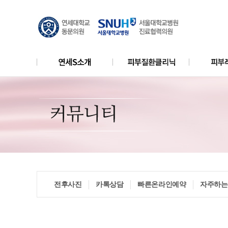
YONSEI S price2
쥐젖
탈모클리
비급여 진료비용안내
비립종/한관종
엑셀V레
리얼모델
레이저제
전후사진
카톡상담
빠른온라인예약
자주하는