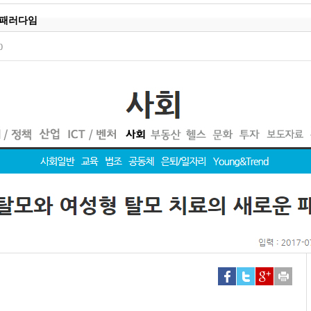
 패러다임
0