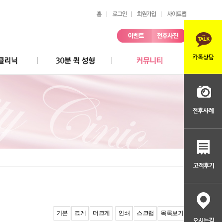
칭찬/불만 접수
기본
크게
더크게
인쇄
스크랩
목록보기